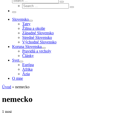
Search
Search
…
Search
…
Menu
Slovensko
Tatry
Žilina a okolie
Západné Slovensko
Stredné Slovensko
Východné Slovensko
Koruna Slovenska
Pravidlá a vrcholy
Články
Svet
Európa
Afrika
Ázia
O mne
Úvod
»
nemecko
nemecko
1 post