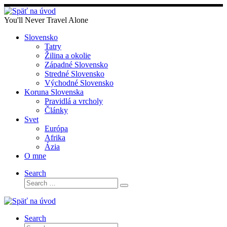
Skip
to
You'll Never Travel Alone
content
Slovensko
Tatry
Žilina a okolie
Západné Slovensko
Stredné Slovensko
Východné Slovensko
Koruna Slovenska
Pravidlá a vrcholy
Články
Svet
Európa
Afrika
Ázia
O mne
Search
Search
Search
…
Search
Search