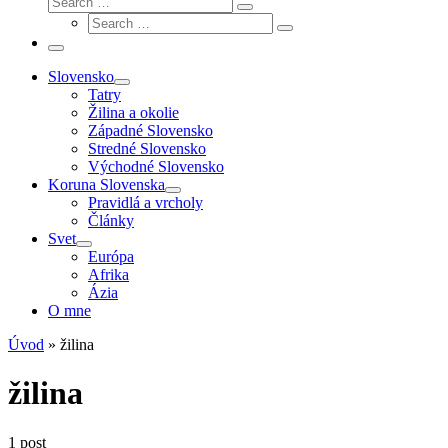
Search
Search
…
Search
…
Menu
Slovensko
Tatry
Žilina a okolie
Západné Slovensko
Stredné Slovensko
Východné Slovensko
Koruna Slovenska
Pravidlá a vrcholy
Články
Svet
Európa
Afrika
Ázia
O mne
Úvod
»
žilina
žilina
1 post