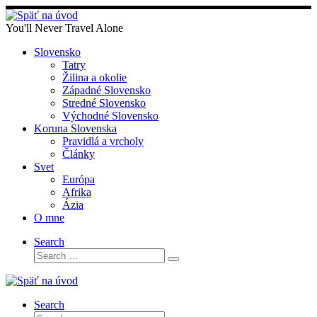
Skip
to
You'll Never Travel Alone
content
Slovensko
Tatry
Žilina a okolie
Západné Slovensko
Stredné Slovensko
Východné Slovensko
Koruna Slovenska
Pravidlá a vrcholy
Články
Svet
Európa
Afrika
Ázia
O mne
Search
Search
Search
…
Search
Search