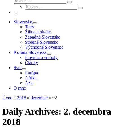
Search
Search
…
Search
…
Menu
Slovensko
Tatry
Žilina a okolie
Západné Slovensko
Stredné Slovensko
Východné Slovensko
Koruna Slovenska
Pravidlá a vrcholy
Články
Svet
Európa
Afrika
Ázia
O mne
Úvod
»
2018
»
december
»
02
Daily Archives:
2. decembra
2018