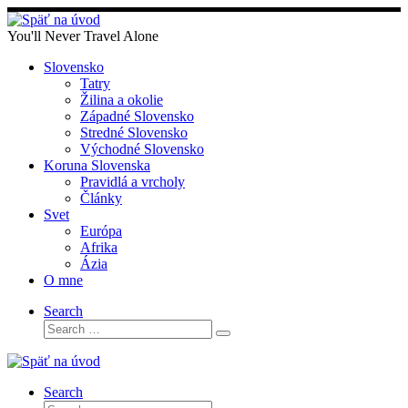
Skip
to
You'll Never Travel Alone
content
Slovensko
Tatry
Žilina a okolie
Západné Slovensko
Stredné Slovensko
Východné Slovensko
Koruna Slovenska
Pravidlá a vrcholy
Články
Svet
Európa
Afrika
Ázia
O mne
Search
Search
Search
…
Search
Search