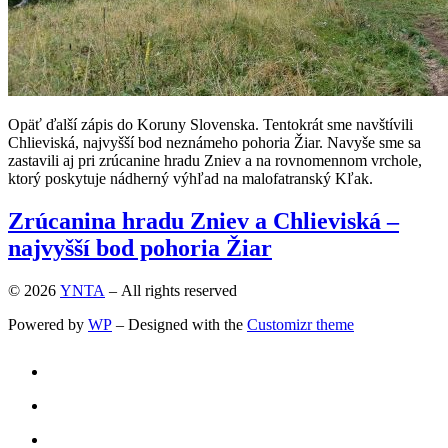
Opäť ďalší zápis do Koruny Slovenska. Tentokrát sme navštívili
Chlieviská, najvyšší bod neznámeho pohoria Žiar. Navyše sme sa
zastavili aj pri zrúcanine hradu Zniev a na rovnomennom vrchole,
ktorý poskytuje nádherný výhľad na malofatranský Kľak.
Zrúcanina hradu Zniev a Chlieviská –
najvyšší bod pohoria Žiar
© 2026
YNTA
– All rights reserved
Powered by
WP
– Designed with the
Customizr theme