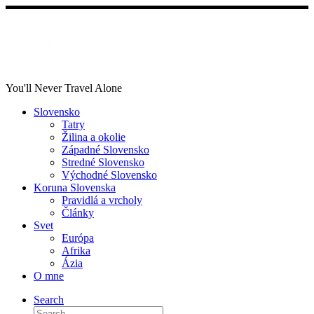
Skip
to
content
You'll Never Travel Alone
Slovensko
Tatry
Žilina a okolie
Západné Slovensko
Stredné Slovensko
Východné Slovensko
Koruna Slovenska
Pravidlá a vrcholy
Články
Svet
Európa
Afrika
Ázia
O mne
Search
Search