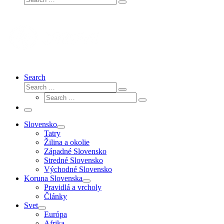
Search
…
Search
Search
Search
Search
…
Search
…
Menu
Slovensko
Tatry
Žilina a okolie
Západné Slovensko
Stredné Slovensko
Východné Slovensko
Koruna Slovenska
Pravidlá a vrcholy
Články
Svet
Európa
Afrika