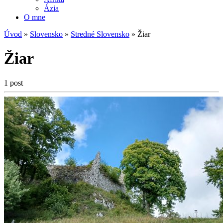
Ázia
O mne
Úvod
»
Slovensko
»
Stredné Slovensko
»
Žiar
Žiar
1 post