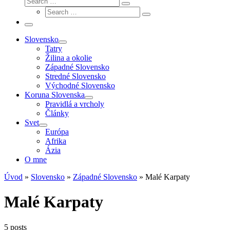
Search
Search
…
Search
…
Menu
Slovensko
Tatry
Žilina a okolie
Západné Slovensko
Stredné Slovensko
Východné Slovensko
Koruna Slovenska
Pravidlá a vrcholy
Články
Svet
Európa
Afrika
Ázia
O mne
Úvod
»
Slovensko
»
Západné Slovensko
»
Malé Karpaty
Malé Karpaty
5 posts