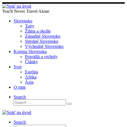
Skip
to
You'll Never Travel Alone
content
Slovensko
Tatry
Žilina a okolie
Západné Slovensko
Stredné Slovensko
Východné Slovensko
Koruna Slovenska
Pravidlá a vrcholy
Články
Svet
Európa
Afrika
Ázia
O mne
Search
Search
Search
…
Search
Search