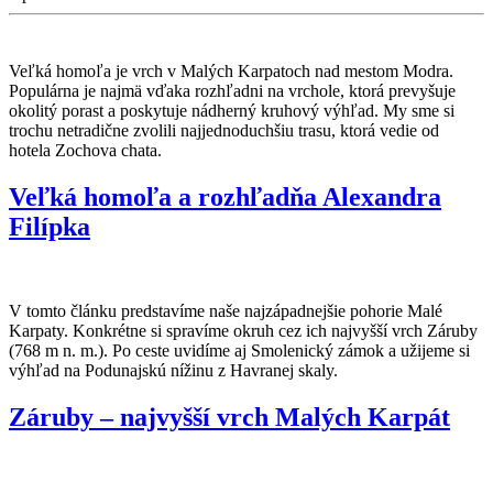
Veľká homoľa je vrch v Malých Karpatoch nad mestom Modra.
Populárna je najmä vďaka rozhľadni na vrchole, ktorá prevyšuje
okolitý porast a poskytuje nádherný kruhový výhľad. My sme si
trochu netradične zvolili najjednoduchšiu trasu, ktorá vedie od
hotela Zochova chata.
Veľká homoľa a rozhľadňa Alexandra
Filípka
V tomto článku predstavíme naše najzápadnejšie pohorie Malé
Karpaty. Konkrétne si spravíme okruh cez ich najvyšší vrch Záruby
(768 m n. m.). Po ceste uvidíme aj Smolenický zámok a užijeme si
výhľad na Podunajskú nížinu z Havranej skaly.
Záruby – najvyšší vrch Malých Karpát