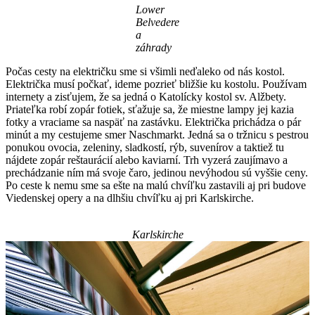
Lower
Belvedere
a
záhrady
Počas cesty na električku sme si všimli neďaleko od nás kostol.
Električka musí počkať, ideme pozrieť bližšie ku kostolu. Používam
internety a zisťujem, že sa jedná o Katolícky kostol sv. Alžbety.
Priateľka robí zopár fotiek, sťažuje sa, že miestne lampy jej kazia
fotky a vraciame sa naspäť na zastávku. Električka prichádza o pár
minút a my cestujeme smer Naschmarkt. Jedná sa o tržnicu s pestrou
ponukou ovocia, zeleniny, sladkostí, rýb, suvenírov a taktiež tu
nájdete zopár reštaurácií alebo kaviarní. Trh vyzerá zaujímavo a
prechádzanie ním má svoje čaro, jedinou nevýhodou sú vyššie ceny.
Po ceste k nemu sme sa ešte na malú chvíľku zastavili aj pri budove
Viedenskej opery a na dlhšiu chvíľku aj pri Karlskirche.
Karlskirche