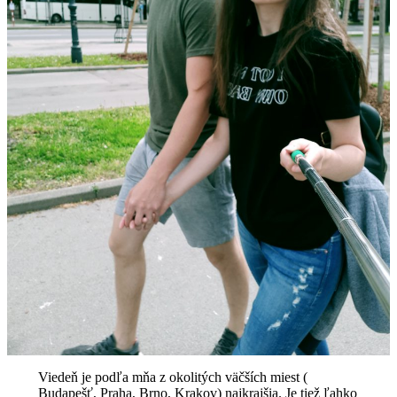
Viedeň je podľa mňa z okolitých väčších miest (
Budapešť, Praha, Brno, Krakov) najkrajšia. Je tiež ľahko