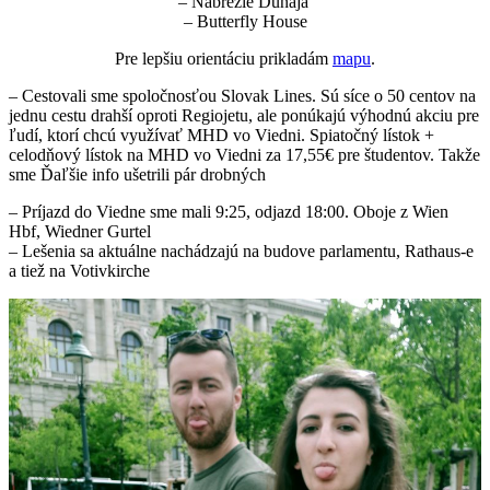
– Nábrežie Dunaja
– Butterfly House
Pre lepšiu orientáciu prikladám
mapu
.
– Cestovali sme spoločnosťou Slovak Lines. Sú síce o 50 centov na
jednu cestu drahší oproti Regiojetu, ale ponúkajú výhodnú akciu pre
ľudí, ktorí chcú využívať MHD vo Viedni. Spiatočný lístok +
celodňový lístok na MHD vo Viedni za 17,55€ pre študentov. Takže
sme Ďaľšie info ušetrili pár drobných
– Príjazd do Viedne sme mali 9:25, odjazd 18:00. Oboje z Wien
Hbf, Wiedner Gurtel
– Lešenia sa aktuálne nachádzajú na budove parlamentu, Rathaus-e
a tiež na Votivkirche