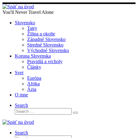
Skip
to
You'll Never Travel Alone
content
Slovensko
Tatry
Žilina a okolie
Západné Slovensko
Stredné Slovensko
Východné Slovensko
Koruna Slovenska
Pravidlá a vrcholy
Články
Svet
Európa
Afrika
Ázia
O mne
Search
Search
Search
…
Search
Search