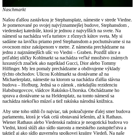
Naschmarkt
Našou ďalšou zastávkou je Stephansplatz, námestie v strede Viedne.
Je pomenované po svojej najvýznamnejšej budove, Stephansdom ,
viedenskej katedrále, ktorá je jednou z najvyšších na svete. Na
námestí sa nachádza veľa turistov z rôznych kútov sveta. My si
sadáme na lavičku priamo pred Stephansdom a pochutnávame si na
ovocnom mixe zakúpenom v metre. Z námestia prechádzame na
jednu z najznámejších ulíc vo Viedni – Graben. Pozdĺž ulice a
priľahlej uličky Kohlmarkt sa nachádza veľké množstvo známych
luxusných značiek ako napríklad Gucci, Dior alebo Tommy
Hilfinger. My len pomaly prechádzame a obdivujeme výklady
týchto obchodov. Ulicou Kohlmarkt sa dostávame až na
Michaelerplatz, námestie na ktorom sa nachádza ďalšia slávna
budova – Hofburg. Jedná sa o zámok , niekdajšiu rezidenciu
Habsburgovcov, vládcov Rakúsko-Uhorska. Obchádzame ho
sprava a dostávame sa na Heldenplatz, na tomto námestí sa
nachádza niekoľko múzeí a tiež rakúska národná knižnica.
Aby sme toho stihli čo najviac, tak pokračujeme ďalej smer budova
parlamentu, ktorá je však celá obstavaná lešením, až k Rathaus.
Wiener Rathaus alebo Viedenská radnica je neogotická budova vo
Viedni, ktorá slúži ako sídlo starostu a mestského zastupiteľstva a
taktiež aj ako sídlo guvernéra spolkovej krajiny Viedeň. Na naše