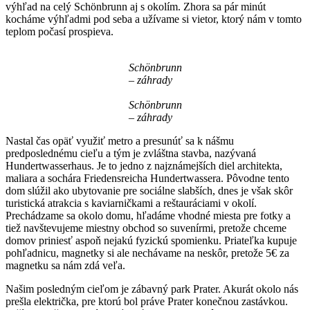
výhľad na celý Schönbrunn aj s okolím. Zhora sa pár minút
kocháme výhľadmi pod seba a užívame si vietor, ktorý nám v tomto
teplom počasí prospieva.
Schönbrunn
– záhrady
Schönbrunn
– záhrady
Nastal čas opäť využiť metro a presunúť sa k nášmu
predposlednému cieľu a tým je zvláštna stavba, nazývaná
Hundertwasserhaus. Je to jedno z najznámejších diel architekta,
maliara a sochára Friedensreicha Hundertwassera. Pôvodne tento
dom slúžil ako ubytovanie pre sociálne slabších, dnes je však skôr
turistická atrakcia s kaviarničkami a reštauráciami v okolí.
Prechádzame sa okolo domu, hľadáme vhodné miesta pre fotky a
tiež navštevujeme miestny obchod so suvenírmi, pretože chceme
domov priniesť aspoň nejakú fyzickú spomienku. Priateľka kupuje
pohľadnicu, magnetky si ale nechávame na neskôr, pretože 5€ za
magnetku sa nám zdá veľa.
Našim posledným cieľom je zábavný park Prater. Akurát okolo nás
prešla električka, pre ktorú bol práve Prater konečnou zastávkou.