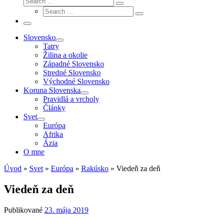
Search
Search
…
Search
…
Menu
Slovensko
Tatry
Žilina a okolie
Západné Slovensko
Stredné Slovensko
Východné Slovensko
Koruna Slovenska
Pravidlá a vrcholy
Články
Svet
Európa
Afrika
Ázia
O mne
Úvod
»
Svet
»
Európa
»
Rakúsko
»
Viedeň za deň
Viedeň za deň
Publikované
23. mája 2019