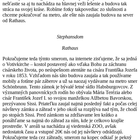
nešťastie sa aj tu nachádza na hlavnej veži lešenie a budova tak
stráca na svojej kráse. Robíme fotky takpovediac zo slušnosti a
chceme pokračovať na metro, ale ešte nás zaujala budova na sever
od Rathaus.
Stephansdom
Rathaus
Pokračujeme teda týmto smerom, na internete zisťujeme, že sa jedná
o Votivkirche – kostol postavený ako vďaka Bohu za záchranu
cisárskeho života, po neúspešnom atentáte na cisára Františka Jozefa
v roku 1853. Vzhľadom nás táto budova zaujala a tak používame
mobily a fotíme pár záberov a už sa naozaj vydávame na metro smer
Schönbrunn. Tento zámok je bývalé letné sídlo Habsburgovcov. Z
významných panovníckych rodín ho obývala Mária Terézia alebo
cisár František Jozef I. so svojou manželkou Alžbetou Bavorskou,
prezývanou Sissi. Priateľku zaujal najmä posledný fakt a počas celej
návštevy zámku a záhrad v jeho okolí sa rozplýva nad tým, že chodí
po stopách Sissi. Pred zámkom sa zdržiavame len krátko a
ponáhľame sa najmä do záhrad za ním, kde je celkovo krajšie
prostredie. V areáli sa nachádza aj viedenská ZOO, avšak
nedostatok času a vstupné 20€ nás od jej návštevy odrádzajú.
Pokračujeme teda cez záhrady, smerom na kopec odkiaľ je pekný