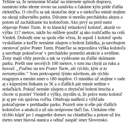
Tešíme sa, že nemusíme hľadať na internete spôsob dopravy,
namiesto toho ideme rovno na zastávku a čakáme kým príde ďalšia
električka. O chvíľu sa tak skutočne deje a o niekoľko minút stojíme
na okraji zábavného parku. Dávame si menšiu prechádzku alejou a
potom už zachádzame ku kolotočom. Ako prvý sa pred nami
objavuje Prater Turm. Je to klasický retiazkový kolotoč, akurát vo
výške 117 metrov, takže ho môžete použiť aj ako rozhľadňu na celú
Viedeň. Dohodli sme sa spolu ešte včera, že aspoň 1 kolotoč spolu
vyskúšame a keďže nemáme záujem o bolesti žalúdka, ja navrhujem
otestovať práve Prater Turm. Priateľke sa nepozdáva výška kolotoča
a navrhuje pokračovať v prechádzke pomedzi atrakcie a uvidíme.
Ženy majú vždy pravdu a tak sa vydávame na ďalšie skúmanie
parku. Prešli sme necelých 100 metrov, v tom ma chytá za ruku a
hovorí:
„Poďme na ten Prater Turm, ale rýchlo, kým si to
nerozmyslím.“
Som prekvapený týmto návrhom, ale rýchlo
reagujem a mením smer o 180 stupňov. O minútku už stojíme v rade
aj s kúpenými lístkami za 5€ a o ďalších pár minút sedíme v
sedačkách. Pokiaľ nemáte záujem o zbytočné bolesti brucha a
chcete si pozrieť Viedeň z výšky, myslím si, že práve tento kolotoč
je aj pre vás správna voľba. Obidvaja nadšení z výhľadu
pokračujeme v prehliadke parku. Pozreli sme si ešte pár ďalších
kolotočov a atrakcií a už nás neúprosne tlačí čas. Utekáme ešte
rýchlo kúpiť po 1 magnetke domov na chladničku a potom už len
metro smer hlavná stanica a odtiaľ naspäť smer Slovensko.