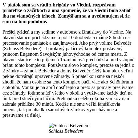
V piatok som sa vrátil z brigády vo Viedni, rozprávam
priateľke o zážitkoch a ona spomenie, že vo Viedni bola zatiaľ
iba na vianočných trhoch. Zamýšľam sa a uvedomujem si, že
som na tom podobne.
Prešiel týždeň a my sedíme v autobuse z Bratislavy do Viedne. Na
hlavnú stanicu prichádzame o pol 10 doobeda a máme 8 hodín na
precestovanie pamiatok a zaujímavosti. Ako prvý volíme Belvedér
(Schloss Belvedere) – barokový palácový komplex postavený
princom Eugenom Savojským juhovýchodne od centra mesta. Z
hlavnej stanice je to príjemná 15-minútová prechádzka pred vstupnú
bránu tohto komplexu. Používam slovo komplex, pretože sa jedná o
2 zámky – zámok Belvedér a dolný Belvedér. Celý komplex veľmi
pekne dotvárajú upravené záhrady. S priateľkou sme sa neskôr
zhodli, že nám osobne sa tento komplex páčil viac ako Schönbrunn
s okolím. Vonku je na apríl dosť teplo a preto sa pomaly presúvame
cez záhrady, fotíme snáď všetko v okolí a využívame každý tieň na
únik pred slnečnými lúčmi. Prehliadka celého okolia zámkov nám
zabrala približne 30 minút. Keďže nie sme veľkí fanúšikovia
umenia, tak prehliadku samotných zámkov vynechávame a
presúvame sa ďalej.
Schloss Belvedere