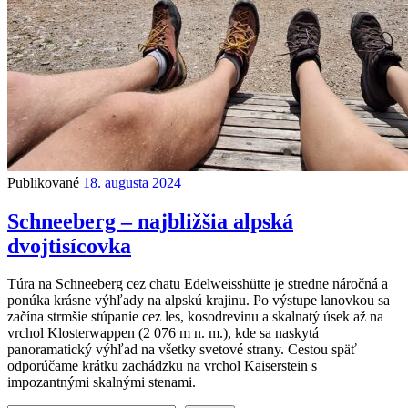
Publikované
18. augusta 2024
Schneeberg – najbližšia alpská
dvojtisícovka
Túra na Schneeberg cez chatu Edelweisshütte je stredne náročná a
ponúka krásne výhľady na alpskú krajinu. Po výstupe lanovkou sa
začína strmšie stúpanie cez les, kosodrevinu a skalnatý úsek až na
vrchol Klosterwappen (2 076 m n. m.), kde sa naskytá
panoramatický výhľad na všetky svetové strany. Cestou späť
odporúčame krátku zachádzku na vrchol Kaiserstein s
impozantnými skalnými stenami.