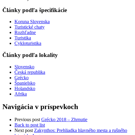
Články podľa špecifikácie
Koruna Slovenska
Turistické chaty
Rozhľadne
Turistika
Cykloturistika
Články podľa lokality
Slovensko
Česká republika
Grécko
Španielsko
Holandsko
Afrika
Navigácia v príspevkoch
Previous post
Grécko 2018 – Zhrnutie
Back to post list
Next post
Zakynthos: Prehliadka hlavného mesta a rušného