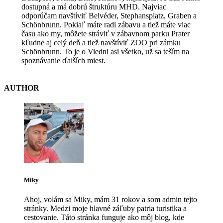
dostupná a má dobrú štruktúru MHD. Najviac
odporúčam navštíviť Belvéder, Stephansplatz, Graben a
Schönbrunn. Pokiaľ máte radi zábavu a tiež máte viac
času ako my, môžete stráviť v zábavnom parku Prater
kľudne aj celý deň a tiež navštíviť ZOO pri zámku
Schönbrunn. To je o Viedni asi všetko, už sa teším na
spoznávanie ďalších miest.
AUTHOR
Miky
Ahoj, volám sa Miky, mám 31 rokov a som admin tejto
stránky. Medzi moje hlavné záľuby patria turistika a
cestovanie. Táto stránka funguje ako môj blog, kde