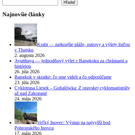
Hľadať
Hľadať
Najnovšie články
Krabi — najkrajšie pláže, ostrovy a výlety loďou
v Thajsku
2. augusta 2026
Ayutthaya — jednodňový výlet z Bangkoku za chrámami a
históriou
26. júla 2026
Bangkok v skratke: čo sme videli a čo odporúčame
23. júla 2026
Cyklotrasa Liesek – Gubalówka: Z oravskej cyklomagistrály
až nad Zakopané
24. mája 2026
Veľký Inovec: Výstup na najvyšší bod
Pohronského Inovca
17. mája 2026