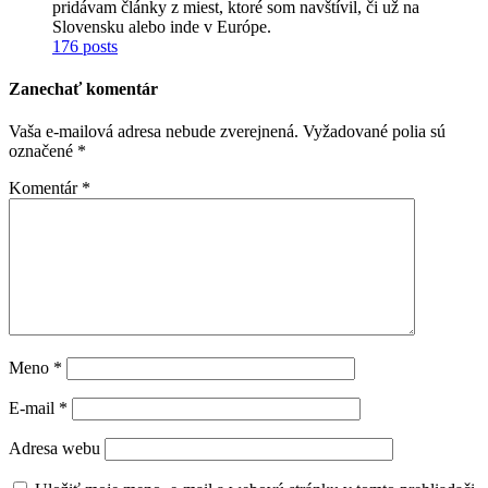
pridávam články z miest, ktoré som navštívil, či už na
Slovensku alebo inde v Európe.
176 posts
Zanechať komentár
Vaša e-mailová adresa nebude zverejnená.
Vyžadované polia sú
označené
*
Komentár
*
Meno
*
E-mail
*
Adresa webu