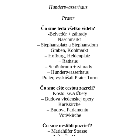
Hundertwasserhaus
Prater
Čo sme teda všetko videli?
-Belvedér + záhrady
– Naschmarkt
– Stephansplatz a Stephansdom
– Graben, Kohlmarkt
– Hofburg, Heldenplatz
– Rathaus
– Schönbrunn + záhrady
– Hundertwasserhaus
– Prater, vyskúšali Prater Turm
Čo sme ešte cestou zazreli?
– Kostol sv.Alžbety
– Budova viedenskej opery
– Karlskirche
– Budova Parlamentu
– Votivkirche
Čo sme nestihli pozrieť?
– Mariahilfer Strasse