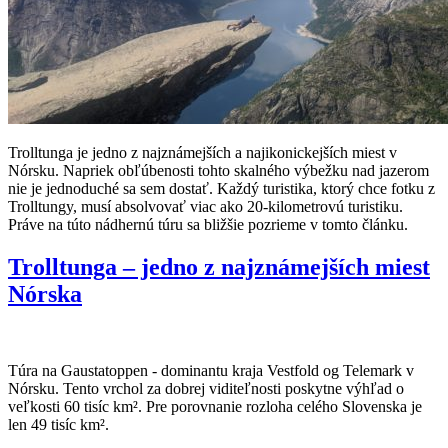
Trolltunga je jedno z najznámejších a najikonickejších miest v
Nórsku. Napriek obľúbenosti tohto skalného výbežku nad jazerom
nie je jednoduché sa sem dostať. Každý turistika, ktorý chce fotku z
Trolltungy, musí absolvovať viac ako 20-kilometrovú turistiku.
Práve na túto nádhernú túru sa bližšie pozrieme v tomto článku.
Trolltunga – jedno z najznámejších miest
Nórska
Túra na Gaustatoppen - dominantu kraja Vestfold og Telemark v
Nórsku. Tento vrchol za dobrej viditeľnosti poskytne výhľad o
veľkosti 60 tisíc km². Pre porovnanie rozloha celého Slovenska je
len 49 tisíc km².