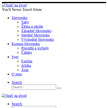
Skip
to
You'll Never Travel Alone
content
Slovensko
Tatry
Žilina a okolie
Západné Slovensko
Stredné Slovensko
Východné Slovensko
Koruna Slovenska
Pravidlá a vrcholy
Články
Svet
Európa
Afrika
Ázia
O mne
Search
Search
Search
…
Search
Search