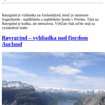
Røyrgrind je vyhliadka na Aurlandfjord, ktorý je ramenom
Sognefjordu - najdlhšieho a najhlbšieho fjordu v Nórsku. Túra na
Røyrgrind je krátka, ale intenzívna. Výhľad však určite stojí za
vynaložené úsilie.
Røyrgrind – vyhliadka nad fjordom
Aurland