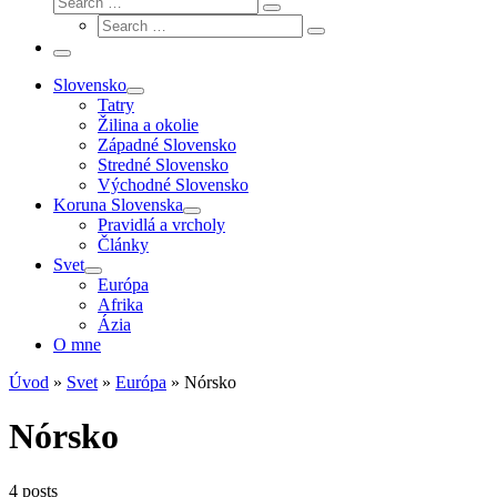
Search
Search
…
Search
…
Menu
Slovensko
Tatry
Žilina a okolie
Západné Slovensko
Stredné Slovensko
Východné Slovensko
Koruna Slovenska
Pravidlá a vrcholy
Články
Svet
Európa
Afrika
Ázia
O mne
Úvod
»
Svet
»
Európa
»
Nórsko
Nórsko
4 posts