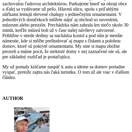
zachovalou ľudovou architektúrou. Parkujeme hneď na okraji obce
a ďalej sa vydávame už pešo. Hlavnú ulicu, spolu s priľahlými
uličkami lemujú drevené chalupy s jedinečnými ornamentami. V
jednotlivých domčekoch môžete nájsť aj obchod so suvenírmi,
múzeum alebo penzión. Prechádzka nám zabrala len niečo okolo 30
minút, keďže múzeá boli už v čase našej návštevy zatvorené.
Približne v strede dediny sa nachádza kostol a pod ním je menšie
námestie, kde si môžte preštudovať aj mapu s číslami a polohou
domov, ktoré sú pokryté ornamentami. My sme si mapu zbežne
prezreli a máme pocit, že niektoré domy v nej zaznačené nie sú, ale
pre základný rozhľad je postačujúca.
My už pomaly kráčame naspäť k autu a ideme sa domov poriadne
vyspať, pretože zajtra nás čaká turistika. O tom už ale viac v ďalšom
článku.
AUTHOR