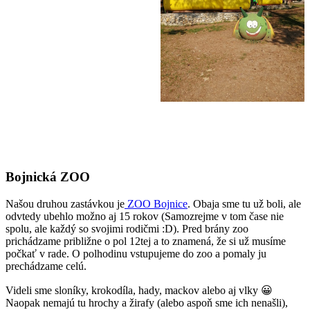
Bojnická ZOO
Našou druhou zastávkou je
ZOO Bojnice
. Obaja sme tu už boli, ale
odvtedy ubehlo možno aj 15 rokov (Samozrejme v tom čase nie
spolu, ale každý so svojimi rodičmi :D). Pred brány zoo
prichádzame približne o pol 12tej a to znamená, že si už musíme
počkať v rade. O polhodinu vstupujeme do zoo a pomaly ju
prechádzame celú.
Videli sme sloníky, krokodíla, hady, mackov alebo aj vlky 😀
Naopak nemajú tu hrochy a žirafy (alebo aspoň sme ich nenašli),