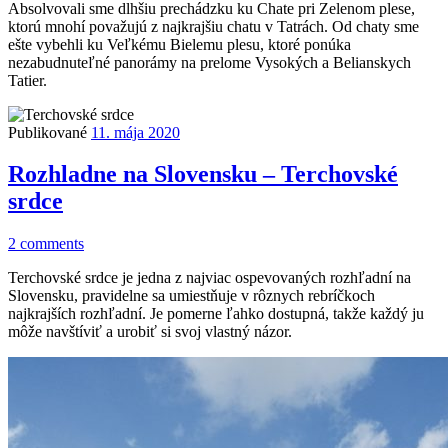
Absolvovali sme dlhšiu prechádzku ku Chate pri Zelenom plese,
ktorú mnohí považujú z najkrajšiu chatu v Tatrách. Od chaty sme
ešte vybehli ku Veľkému Bielemu plesu, ktoré ponúka
nezabudnuteľné panorámy na prelome Vysokých a Belianskych
Tatier.
Publikované
11. mája 2020
Rozhladne na Slovensku – Terchovské
srdce
2 comments
Terchovské srdce je jedna z najviac ospevovaných rozhľadní na
Slovensku, pravidelne sa umiestňuje v rôznych rebríčkoch
najkrajších rozhľadní. Je pomerne ľahko dostupná, takže každý ju
môže navštíviť a urobiť si svoj vlastný názor.