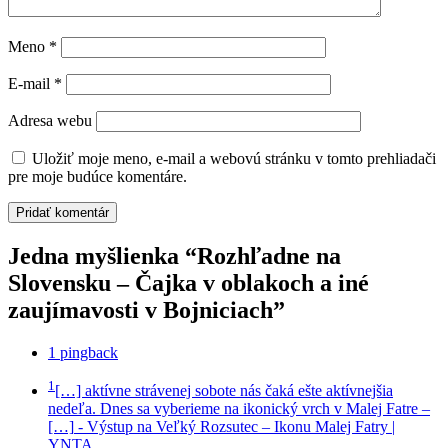
Meno
*
E-mail
*
Adresa webu
Uložiť moje meno, e-mail a webovú stránku v tomto prehliadači
pre moje budúce komentáre.
Jedna myšlienka “Rozhľadne na
Slovensku – Čajka v oblakoch a iné
zaujímavosti v Bojniciach”
1 pingback
1
[…] aktívne strávenej sobote nás čaká ešte aktívnejšia
nedeľa. Dnes sa vyberieme na ikonický vrch v Malej Fatre –
[…]
- Výstup na Veľký Rozsutec – Ikonu Malej Fatry |
YNTA