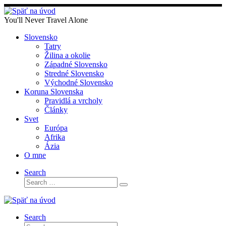
Skip
to
You'll Never Travel Alone
content
Slovensko
Tatry
Žilina a okolie
Západné Slovensko
Stredné Slovensko
Východné Slovensko
Koruna Slovenska
Pravidlá a vrcholy
Články
Svet
Európa
Afrika
Ázia
O mne
Search
Search
Search
…
Search
Search