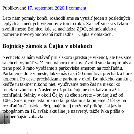
Publikované
17. septembra 2020
|
1 comment
Leto nám pomaly končí, rozhodli sme sa využiť jeden z posledných
teplých a slnečných víkendov v tomto roku. Za cieľ sme si s Ivkou
zvolili mesto Bojnice, kde sa nachádza ZOO, zámok alebo aj
pomerne novovybudovaná rozhľadňa – Čajka v oblakoch.
Bojnický zámok a Čajka v oblakoch
Nechcelo sa nám vstávať príliš skoro (predsa je víkend), ale tiež sme
sa chceli vyhnúť väčšiemu náporu turistov. Zvolili sme kompromis a
tesne pred 9 ráno vyrážame z parkoviska smerom na rozhľadňu.
Parkujeme dole v meste, takže nás čaká 50 minútová prechádza hore
kopcom. Po ceste prechádzame parkom v okolí Bojnického zámku a
keďže tu takmer nikoho niet, využívame tento čas na niekoľko
fotiek so zámkom. Následne už pokračujeme cez kalváriu až k
rozhľadni. Stánky v okolí Čajky sú ešte zavreté – otvárajú až od
10tej. Smerujeme teda priamo ku pokladni a kupujeme 2 lístky na
rozhľadňu (1 lístok = 8€), majú tu aj možnosť prikúpiť si jazdu
tobogánom za 1€, avšak aktuálne je uzavretý, takže Ivka prišla o
doobedňajšiu zábavku.
Bojnický
Po
zámok
ceste
na