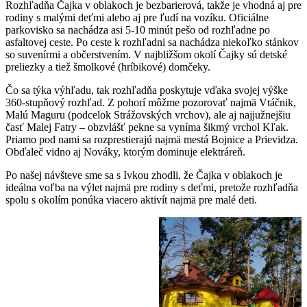
Rozhľadňa Čajka v oblakoch je bezbarierová, takže je vhodná aj pre
rozhľadňu
rodiny s malými deťmi alebo aj pre ľudí na vozíku. Oficiálne
parkovisko sa nachádza asi 5-10 minút pešo od rozhľadne po
asfaltovej ceste. Po ceste k rozhľadni sa nachádza niekoľko stánkov
so suvenírmi a občerstvením. V najbližšom okolí Čajky sú detské
preliezky a tiež šmolkové (hríbikové) domčeky.
Čo sa týka výhľadu, tak rozhľadňa poskytuje vďaka svojej výške
360-stupňový rozhľad. Z pohorí môžme pozorovať najmä Vtáčnik,
Malú Maguru (podcelok Strážovských vrchov), ale aj najjužnejšiu
časť Malej Fatry – obzvlášť pekne sa vyníma šikmý vrchol Kľak.
Priamo pod nami sa rozprestierajú najmä mestá Bojnice a Prievidza.
Obďaleč vidno aj Nováky, ktorým dominuje elektráreň.
Po našej návšteve sme sa s Ivkou zhodli, že Čajka v oblakoch je
ideálna voľba na výlet najmä pre rodiny s deťmi, pretože rozhľadňa
spolu s okolím ponúka viacero aktivít najmä pre malé deti.