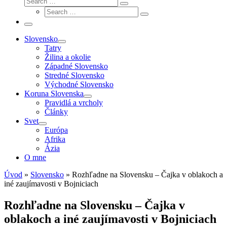
Search
Search
…
Search
…
Menu
Slovensko
Tatry
Žilina a okolie
Západné Slovensko
Stredné Slovensko
Východné Slovensko
Koruna Slovenska
Pravidlá a vrcholy
Články
Svet
Európa
Afrika
Ázia
O mne
Úvod
»
Slovensko
»
Rozhľadne na Slovensku – Čajka v oblakoch a
iné zaujímavosti v Bojniciach
Rozhľadne na Slovensku – Čajka v
oblakoch a iné zaujímavosti v Bojniciach