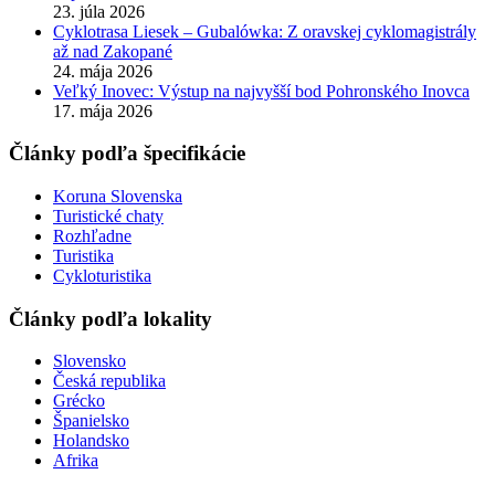
23. júla 2026
Cyklotrasa Liesek – Gubalówka: Z oravskej cyklomagistrály
až nad Zakopané
24. mája 2026
Veľký Inovec: Výstup na najvyšší bod Pohronského Inovca
17. mája 2026
Články podľa špecifikácie
Koruna Slovenska
Turistické chaty
Rozhľadne
Turistika
Cykloturistika
Články podľa lokality
Slovensko
Česká republika
Grécko
Španielsko
Holandsko
Afrika