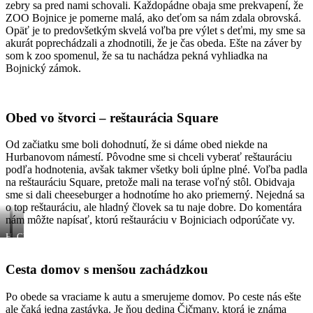
zebry sa pred nami schovali. Každopádne obaja sme prekvapení, že
ZOO Bojnice je pomerne malá, ako deťom sa nám zdala obrovská.
Opäť je to predovšetkým skvelá voľba pre výlet s deťmi, my sme sa
akurát poprechádzali a zhodnotili, že je čas obeda. Ešte na záver by
som k zoo spomenul, že sa tu nachádza pekná vyhliadka na
Bojnický zámok.
Obed vo štvorci – reštaurácia Square
Od začiatku sme boli dohodnutí, že si dáme obed niekde na
Hurbanovom námestí. Pôvodne sme si chceli vyberať reštauráciu
podľa hodnotenia, avšak takmer všetky boli úplne plné. Voľba padla
na reštauráciu Square, pretože mali na terase voľný stôl. Obidvaja
sme si dali cheeseburger a hodnotíme ho ako priemerný. Nejedná sa
o top reštauráciu, ale hladný človek sa tu naje dobre. Do komentára
nám môžte napísať, ktorú reštauráciu v Bojniciach odporúčate vy.
Hurbanovo
Cheeseburger
námestie
v
Square
Cesta domov s menšou zachádzkou
Po obede sa vraciame k autu a smerujeme domov. Po ceste nás ešte
ale čaká jedna zastávka. Je ňou dedina Čičmany, ktorá je známa