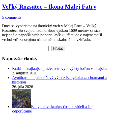
Veľký Rozsutec – Ikona Malej Fatry
5 comments
Dnes sa vyberieme na ikonický vrch v Malej Fatre – Veľký
Rozsutec. So svojou nadmorskou výškou 1609 metrov sa síce
nejedná o najvyšší vrch pohoria, avšak určite ide o najznámejší
vrchol vďaka svojmu nádhernému skalnatému vzhľadu.
Hľadať
Hľadať
Najnovšie články
Krabi — najkrajšie pláže, ostrovy a výlety loďou v Thajsku
2. augusta 2026
Ayutthaya — jednodňový výlet z Bangkoku za chrámami a
históriou
26. júla 2026
Bangkok v skratke: čo sme videli a čo
odporúčame