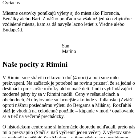
Cyriacus
Miestne cestovky ponúkajú výlety aj do miest ako Florencia,
Benátky alebo Bari. Z nášho pohľadu sa však už jedná o zbytočne
vzdialené miesta, kam sa dá navyše lacno letieť z Viedne alebo
Budapešti.
San
Maríno
Naše pocity z Rimini
V Rimini sme strávili celkovo 5 dní (4 noci) a boli sme milo
prekvapení. Na začiatok je potrebné na rovinu priznať, že sa jedná o
destináciu pre staršie ročníky alebo malé deti. Ľudia vyhľadávajúci
moderné párty by sa v Rimini nudili. Ceny v reštauráciach a
obchodoch, či ubytovanie sú lacnejšie ako inde v Taliansku (Zvlášť
oproti nášmu poslednému výletu do Bergama a Milána). Rozľahlá
pláž je vhodná na celodenné použitie – kúpanie v mori / opaľovanie
sa a tiež na večerné prechádzky.
O historickom centre sme si informácie dopredu nehľadali, preto nás
milo prekvapilo (Stačí si naň vyčleniť jeden večer). Z výletov sme
sa rozhodli navštíviť San Maríno – o ňom však viac v osobitnom