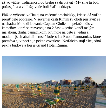
až vo väčšej vzdialenosti od brehu sa dá plávať (My sme tu boli
počas júna a v hlbšej vode boli žiaľ medúzy).
Pláž je výborná voľba aj na večerné prechádzky, kde sa dá voľne
prejsť celé pobrežie. V severnej časti Rimini (v okolí prístavu) sa
nachádza Molo di Levante Capitan Giulietti – pekné mólo z
kameňov, ktoré sa rozvetvuje na 2 časti – jedná končí malým
majákom, druhá pamätníkom. Pri móle nájdete aj jednu z
modernejších atrakcií – ruské koleso La Ruota Panoramica, ktoré
premáva aj v noci a je pekne osvetlené. Neďaleko stojí ešte jedná
pekná budova a tou je Grand Hotel Rimini.