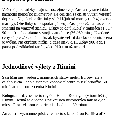
Večerné prechádzky majú samozrejme svoje čaro a my sme takto
nachodili niekoľko kilometrov, ale cez deň sa oplatí využiť verejnú
dopravu. Najdôležitejšie linky sú č.11(juh od maríny) a č.4(sever od
maríny). Obe linky obhospodarujú svoju časť pobrežia a následne
smerujú na vlakovú stanicu. Lístky sa dajú kúpiť v trafikách (1,5€ /
90 min.) alebo priamo v stroji v autobuse (2€ / 60 min.). Uvedené
ceny sú pre základnú tarifu, ak bývate veľmi ďaleko od centra cena
je vyššia. Na obrázku nižšie je trasa linky č.11. Zóny 900 a 951
patria pod základnú tarifu, zóna 910 tam už nepatrí.
Jednodňové výlety z Rimini
San Maríno
– jeden z najmenších štátov nielen Európy, ale aj
celého sveta. Jeho historické kopcovité centrum leží približne 50
minút autobusom z centra Rimini.
Bologna
– hlavné mesto regiónu Emilia-Romagna (v ňom leží aj
Rimini). Jedná sa o jedno z najkrajších historických talianskych
miest. Cesta vlakom zaberie asi 1 hodinu a 30 minút.
Ancona
– významné prístavné mesto s katedrálou Basilica of Saint