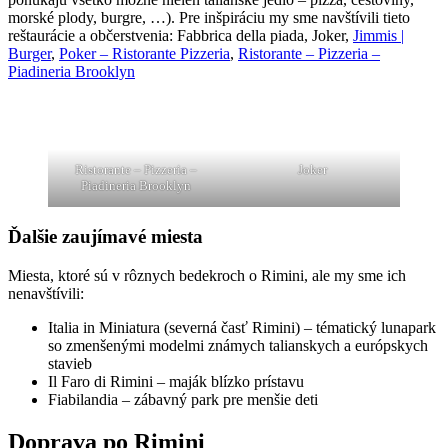
morské plody, burgre, …). Pre inšpiráciu my sme navštívili tieto
reštaurácie a občerstvenia: Fabbrica della piada, Joker,
Jimmis |
Burger
,
Poker – Ristorante Pizzeria
,
Ristorante – Pizzeria –
Piadineria Brooklyn
Ristorante – Pizzeria –
Joker
Piadineria Brooklyn
Ďalšie zaujímavé miesta
Miesta, ktoré sú v rôznych bedekroch o Rimini, ale my sme ich
nenavštívili:
Italia in Miniatura (severná časť Rimini) – tématický lunapark
so zmenšenými modelmi známych talianskych a európskych
stavieb
Il Faro di Rimini – maják blízko prístavu
Fiabilandia – zábavný park pre menšie deti
Doprava po Rimini