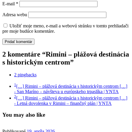
E-mail
*
Adresa webu
Uložiť moje meno, e-mail a webovú stránku v tomto prehliadači
pre moje budúce komentáre.
2 komentáre “Rimini – plážová destinácia
s historickým centrom”
2 pingbacks
1
[…] Rimini – plážová destinácia s historickým centrom […]
- San Maríno – návšteva u európskeho trpaslíka | YNTA
2
[…] Rimini – plážová destinácia s historickým centrom […]
- Letná dovolenka v Rimini – finančný plán | YNTA
You may also like
Publikované
19. apríla 2026