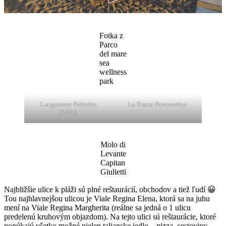
Fotka z
Parco
del mare
sea
wellness
park
Lungomare Federico
La Ruota Panoramica
Fellini
Molo di
Levante
Capitan
Giulietti
Najbližšie ulice k pláži sú plné reštaurácií, obchodov a tiež ľudí 😀
Tou najhlavnejšou ulicou je Viale Regina Elena, ktorá sa na juhu
mení na Viale Regina Margherita (reálne sa jedná o 1 ulicu
predelenú kruhovým objazdom). Na tejto ulici sú reštaurácie, ktoré
ponúkajú všetko možné nielen talianske jedlo – pizza, cestoviny,