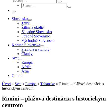
Search
Search
…
Search
…
Menu
Slovensko
Tatry
Žilina a okolie
Západné Slovensko
Stredné Slovensko
Východné Slovensko
Koruna Slovenska
Pravidlá a vrcholy
Články
Svet
Európa
Afrika
Ázia
O mne
Úvod
»
Svet
»
Európa
»
Taliansko
»
Rimini – plážová destinácia s
historickým centrom
Rimini – plážová destinácia s historickým
centrom