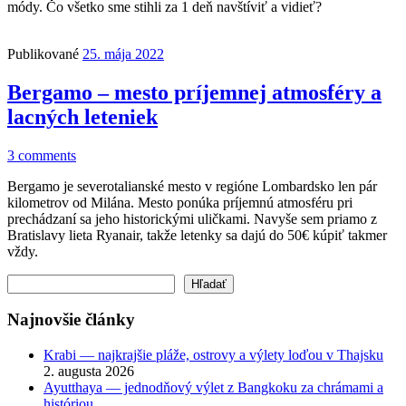
módy. Čo všetko sme stihli za 1 deň navštíviť a vidieť?
Publikované
25. mája 2022
Bergamo – mesto príjemnej atmosféry a
lacných leteniek
3 comments
Bergamo je severotalianské mesto v regióne Lombardsko len pár
kilometrov od Milána. Mesto ponúka príjemnú atmosféru pri
prechádzaní sa jeho historickými uličkami. Navyše sem priamo z
Bratislavy lieta Ryanair, takže letenky sa dajú do 50€ kúpiť takmer
vždy.
Hľadať
Hľadať
Najnovšie články
Krabi — najkrajšie pláže, ostrovy a výlety loďou v Thajsku
2. augusta 2026
Ayutthaya — jednodňový výlet z Bangkoku za chrámami a
históriou