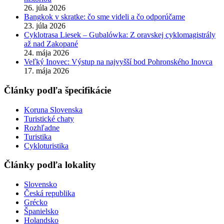
26. júla 2026
Bangkok v skratke: čo sme videli a čo odporúčame
23. júla 2026
Cyklotrasa Liesek – Gubalówka: Z oravskej cyklomagistrály
až nad Zakopané
24. mája 2026
Veľký Inovec: Výstup na najvyšší bod Pohronského Inovca
17. mája 2026
Články podľa špecifikácie
Koruna Slovenska
Turistické chaty
Rozhľadne
Turistika
Cykloturistika
Články podľa lokality
Slovensko
Česká republika
Grécko
Španielsko
Holandsko