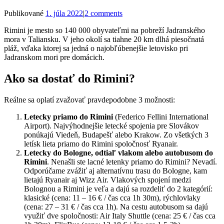
Publikované
1. júla 2022
|
2 comments
Rimini je mesto so 140 000 obyvateľmi na pobreží Jadranského
mora v Taliansku. V jeho okolí sa tiahne 20 km dlhá piesočnatá
pláž, vďaka ktorej sa jedná o najobľúbenejšie letovisko pri
Jadranskom mori pre domácich.
Ako sa dostať do Rimini?
Reálne sa oplatí zvažovať pravdepodobne 3 možnosti:
Letecky priamo do Rimini
(Federico Fellini International
Airport). Najvýhodnejšie letecké spojenia pre Slovákov
ponúkajú Viedeň, Budapešť alebo Krakow. Zo všetkých 3
letísk lieta priamo do Rimini spoločnosť Ryanair.
Letecky do Bologne, odtiaľ vlakom alebo autobusom do
Rimini
. Nenašli ste lacné letenky priamo do Rimini? Nevadí.
Odporúčame zvážiť aj alternatívnu trasu do Bologne, kam
lietajú Ryanair aj Wizz Air. Vlakových spojení medzi
Bolognou a Rimini je veľa a dajú sa rozdeliť do 2 kategórií:
klasické (cena: 11 – 16 € / čas cca 1h 30m), rýchlovlaky
(cena: 27 – 31 € / čas cca 1h). Na cestu autobusom sa dajú
využiť dve spoločnosti: Air Italy Shuttle (cena: 25 € / čas cca