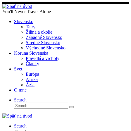
Skip
to
You'll Never Travel Alone
content
Slovensko
Tatry
Žilina a okolie
Západné Slovensko
Stredné Slovensko
Východné Slovensko
Koruna Slovenska
Pravidlá a vrcholy
Články
Svet
Európa
Afrika
Ázia
O mne
Search
Search
Search
…
Search
Search