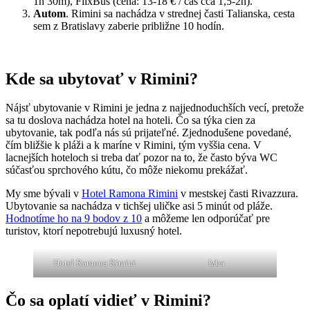
1h 30m), FlixBus (cena: 13-18 € / čas cca 1,5-2h).
Autom
. Rimini sa nachádza v strednej časti Talianska, cesta
sem z Bratislavy zaberie približne 10 hodín.
Kde sa ubytovať v Rimini?
Nájsť ubytovanie v Rimini je jedna z najjednoduchších vecí, pretože
sa tu doslova nachádza hotel na hoteli. Čo sa týka cien za
ubytovanie, tak podľa nás sú prijateľné. Zjednodušene povedané,
čím bližšie k pláži a k maríne v Rimini, tým vyššia cena. V
lacnejších hoteloch si treba dať pozor na to, že často býva WC
súčasťou sprchového kútu, čo môže niekomu prekážať.
My sme bývali v
Hotel Ramona Rimini
v mestskej časti Rivazzura.
Ubytovanie sa nachádza v tichšej uličke asi 5 minút od pláže.
Hodnotíme ho na 9 bodov z 10
a môžeme len odporúčať pre
turistov, ktorí nepotrebujú luxusný hotel.
Hotel Ramona Rimini
Izba
Čo sa oplatí vidieť v Rimini?