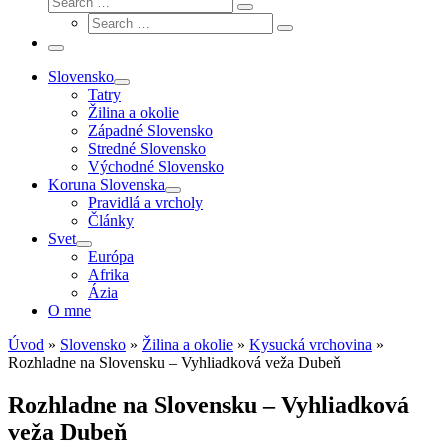
Search
Search
…
Search
…
Menu
Slovensko
Tatry
Žilina a okolie
Západné Slovensko
Stredné Slovensko
Východné Slovensko
Koruna Slovenska
Pravidlá a vrcholy
Články
Svet
Európa
Afrika
Ázia
O mne
Úvod
»
Slovensko
»
Žilina a okolie
»
Kysucká vrchovina
»
Rozhladne na Slovensku – Vyhliadková veža Dubeň
Rozhladne na Slovensku – Vyhliadková
veža Dubeň