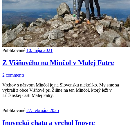
Publikované
10. mája 2021
Z Višňového na Minčol v Malej Fatre
2 comments
Vrchov s názvom Minčol je na Slovensku niekoľko. My sme sa
vybrali z obce Višňové pri Žiline na ten Minčol, ktorý leží v
Lúčanskej časti Malej Fatry.
Publikované
27. februára 2025
Inovecká chata a vrchol Inovec