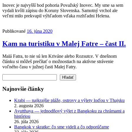
Inovec je najvyšší bod pohoria Považský Inovec. My sme sa sem
vydali kvôli zápisu do Koruny Slovenska. Samotný vrchol ale
veľmi milo prekvapil výhľadom vďaka rozhľadni Helena.
Publikované
16. júna 2020
Kam na turistiku v Malej Fatre – čast II.
Malá Fatra, to nie sú len Kriváne alebo Rozsutce. V dnešnom
článku si môžeš prečítať o možnostiach na aktívne strávenie
voľného času v južnej časti Malej Fatry.
Hľadať
Hľadať
Najnovšie články
Krabi — najkrajšie pláže, ostrovy a výlety loďou v Thajsku
2. augusta 2026
Ayutthaya — jednodňový výlet z Bangkoku za chrámami a
históriou
26. júla 2026
Bangkok v skratke: čo sme videli a čo odporúčame