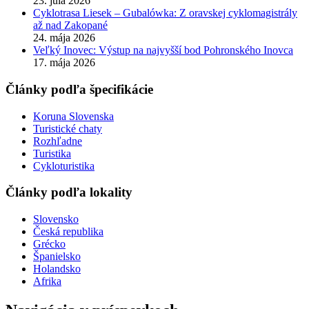
23. júla 2026
Cyklotrasa Liesek – Gubalówka: Z oravskej cyklomagistrály
až nad Zakopané
24. mája 2026
Veľký Inovec: Výstup na najvyšší bod Pohronského Inovca
17. mája 2026
Články podľa špecifikácie
Koruna Slovenska
Turistické chaty
Rozhľadne
Turistika
Cykloturistika
Články podľa lokality
Slovensko
Česká republika
Grécko
Španielsko
Holandsko
Afrika