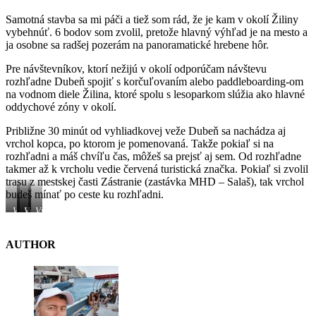
Samotná stavba sa mi páči a tiež som rád, že je kam v okolí Žiliny
vybehnúť. 6 bodov som zvolil, pretože hlavný výhľad je na mesto a
ja osobne sa radšej pozerám na panoramatické hrebene hôr.
Pre návštevníkov, ktorí nežijú v okolí odporúčam návštevu
rozhľadne Dubeň spojiť s korčuľovaním alebo paddleboarding-om
na vodnom diele Žilina, ktoré spolu s lesoparkom slúžia ako hlavné
oddychové zóny v okolí.
Približne 30 minút od vyhliadkovej veže Dubeň sa nachádza aj
vrchol kopca, po ktorom je pomenovaná. Takže pokiaľ si na
rozhľadni a máš chvíľu čas, môžeš sa prejsť aj sem. Od rozhľadne
takmer až k vrcholu vedie červená turistická značka. Pokiaľ si zvolil
trasu z mestskej časti Zástranie (zastávka MHD – Salaš), tak vrchol
budeš mínať po ceste ku rozhľadni.
Výhľad
Smerovník
Vyhliadková
Výhľad
na
pri
veža
z
vodné
rozhľadni
Dubeň
rozhľadne
dielo
AUTHOR