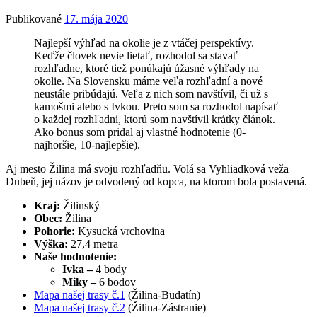
Publikované
17. mája 2020
Najlepší výhľad na okolie je z vtáčej perspektívy.
Keďže človek nevie lietať, rozhodol sa stavať
rozhľadne, ktoré tiež ponúkajú úžasné výhľady na
okolie. Na Slovensku máme veľa rozhľadní a nové
neustále pribúdajú. Veľa z nich som navštívil, či už s
kamošmi alebo s Ivkou. Preto som sa rozhodol napísať
o každej rozhľadni, ktorú som navštívil krátky článok.
Ako bonus som pridal aj vlastné hodnotenie (0-
najhoršie, 10-najlepšie).
Aj mesto Žilina má svoju rozhľadňu. Volá sa Vyhliadková veža
Dubeň, jej názov je odvodený od kopca, na ktorom bola postavená.
Kraj:
Žilinský
Obec:
Žilina
Pohorie:
Kysucká vrchovina
Výška:
27,4 metra
Naše hodnotenie:
Ivka –
4 body
Miky –
6 bodov
Mapa našej trasy č.1
(Žilina-Budatín)
Mapa našej trasy č.2
(Žilina-Zástranie)