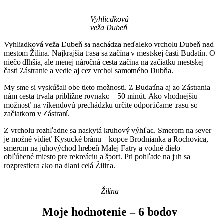
Vyhliadková
veža Dubeň
Vyhliadková veža Dubeň sa nachádza neďaleko vrcholu Dubeň nad
mestom Žilina. Najkrajšia trasa sa začína v mestskej časti Budatín. O
niečo dlhšia, ale menej náročná cesta začína na začiatku mestskej
časti Zástranie a vedie aj cez vrchol samotného Dubňa.
My sme si vyskúšali obe tieto možnosti. Z Budatína aj zo Zástrania
nám cesta trvala približne rovnako – 50 minút. Ako vhodnejšiu
možnosť na víkendovú prechádzku určite odporúčame trasu so
začiatkom v Zástraní.
Z vrcholu rozhľadne sa naskytá kruhový výhľad. Smerom na sever
je možné vidieť Kysucké bránu – kopce Brodnianka a Rochovica,
smerom na juhovýchod hrebeň Malej Fatry a vodné dielo –
obľúbené miesto pre rekreáciu a šport. Pri pohľade na juh sa
rozprestiera ako na dlani celá Žilina.
Žilina
Moje hodnotenie – 6 bodov