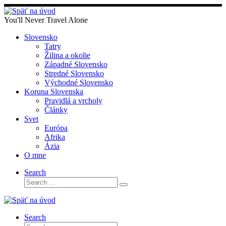
Skip
to
You'll Never Travel Alone
content
Slovensko
Tatry
Žilina a okolie
Západné Slovensko
Stredné Slovensko
Východné Slovensko
Koruna Slovenska
Pravidlá a vrcholy
Články
Svet
Európa
Afrika
Ázia
O mne
Search
Search
Search
…
Search
Search