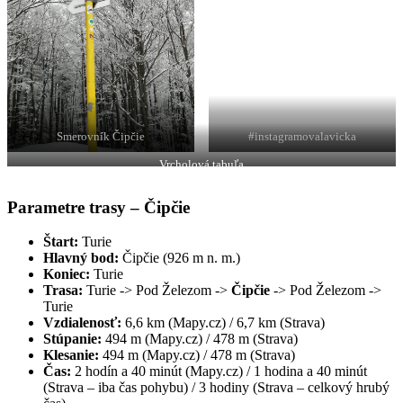
Smerovník Čipčie
#instagramovalavicka
Vrcholová tabuľa
Parametre trasy – Čipčie
Štart:
Turie
Hlavný bod:
Čipčie (926 m n. m.)
Koniec:
Turie
Trasa:
Turie
-> Pod Železom
->
Čipčie
-> Pod Železom
->
Turie
Vzdialenosť:
6,6 km (Mapy.cz) / 6,7 km (Strava)
Stúpanie:
494 m (Mapy.cz) / 478 m (Strava)
Klesanie:
494 m (Mapy.cz) / 478 m (Strava)
Čas:
2 hodín a 40 minút (Mapy.cz) / 1 hodina a 40 minút
(Strava – iba čas pohybu) / 3 hodiny (Strava – celkový hrubý