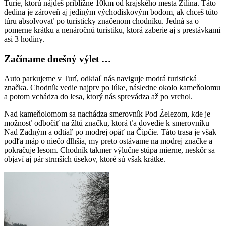
Turie, ktorú nájdeš približne 10km od krajského mesta Žilina. Táto
dedina je zároveň aj jediným východiskovým bodom, ak chceš túto
túru absolvovať po turisticky značenom chodníku. Jedná sa o
pomerne krátku a nenáročnú turistiku, ktorá zaberie aj s prestávkami
asi 3 hodiny.
Začíname dnešný výlet …
Auto parkujeme v Turí, odkiaľ nás naviguje modrá turistická
značka. Chodník vedie najprv po lúke, následne okolo kameňolomu
a potom vchádza do lesa, ktorý nás sprevádza až po vrchol.
Nad kameňolomom sa nachádza smerovník Pod Železom, kde je
možnosť odbočiť na žltú značku, ktorá ťa dovedie k smerovníku
Nad Zadným a odtiaľ po modrej opäť na Čipčie. Táto trasa je však
podľa máp o niečo dlhšia, my preto ostávame na modrej značke a
pokračuje lesom. Chodník takmer výlučne stúpa mierne, neskôr sa
objaví aj pár strmších úsekov, ktoré sú však krátke.