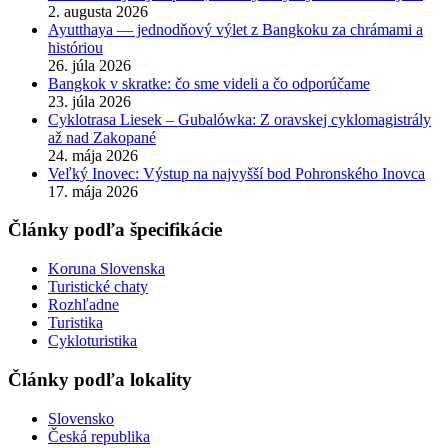
2. augusta 2026
Ayutthaya — jednodňový výlet z Bangkoku za chrámami a
históriou
26. júla 2026
Bangkok v skratke: čo sme videli a čo odporúčame
23. júla 2026
Cyklotrasa Liesek – Gubalówka: Z oravskej cyklomagistrály
až nad Zakopané
24. mája 2026
Veľký Inovec: Výstup na najvyšší bod Pohronského Inovca
17. mája 2026
Články podľa špecifikácie
Koruna Slovenska
Turistické chaty
Rozhľadne
Turistika
Cykloturistika
Články podľa lokality
Slovensko
Česká republika