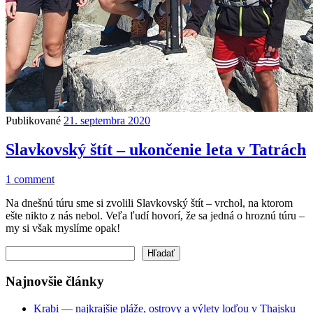
Publikované
21. septembra 2020
Slavkovský štít – ukončenie leta v Tatrách
1 comment
Na dnešnú túru sme si zvolili Slavkovský štít – vrchol, na ktorom
ešte nikto z nás nebol. Veľa ľudí hovorí, že sa jedná o hroznú túru –
my si však myslíme opak!
Hľadať
Hľadať
Najnovšie články
Krabi — najkrajšie pláže, ostrovy a výlety loďou v Thajsku