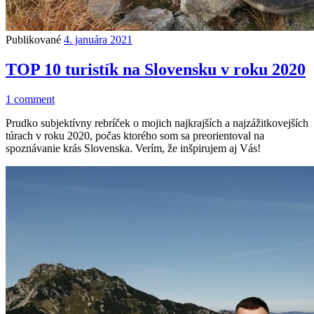
Publikované
4. januára 2021
TOP 10 turistík na Slovensku v roku 2020
1 comment
Prudko subjektívny rebríček o mojich najkrajších a najzážitkovejších
túrach v roku 2020, počas ktorého som sa preorientoval na
spoznávanie krás Slovenska. Verím, že inšpirujem aj Vás!