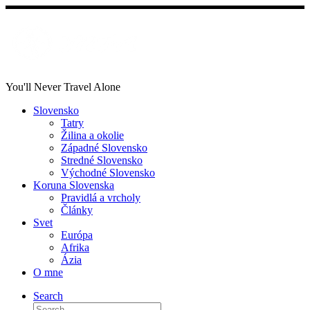
Skip
to
content
You'll Never Travel Alone
Slovensko
Tatry
Žilina a okolie
Západné Slovensko
Stredné Slovensko
Východné Slovensko
Koruna Slovenska
Pravidlá a vrcholy
Články
Svet
Európa
Afrika
Ázia
O mne
Search
Search