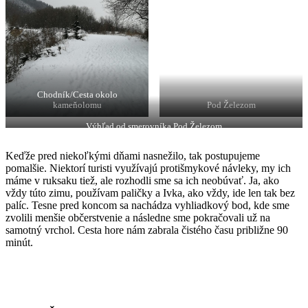
Chodník/Cesta okolo
kameňolomu
Pod Železom
Výhľad od smerovníka Pod Železom
Keďže pred niekoľkými dňami nasnežilo, tak postupujeme
pomalšie. Niektorí turisti využívajú protišmykové návleky, my ich
máme v ruksaku tiež, ale rozhodli sme sa ich neobúvať. Ja, ako
vždy túto zimu, používam paličky a Ivka, ako vždy, ide len tak bez
palíc. Tesne pred koncom sa nachádza vyhliadkový bod, kde sme
zvolili menšie občerstvenie a následne sme pokračovali už na
samotný vrchol. Cesta hore nám zabrala čistého času približne 90
minút.