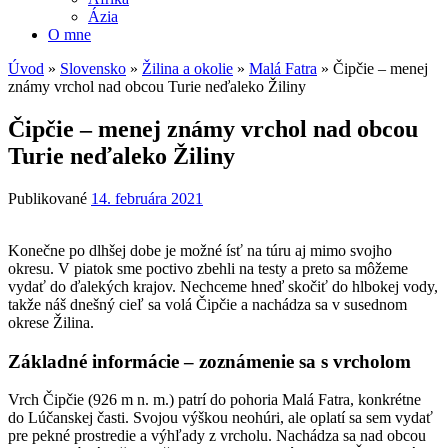
Ázia
O mne
Úvod
»
Slovensko
»
Žilina a okolie
»
Malá Fatra
»
Čipčie – menej
známy vrchol nad obcou Turie neďaleko Žiliny
Čipčie – menej známy vrchol nad obcou
Turie neďaleko Žiliny
Publikované
14. februára 2021
Konečne po dlhšej dobe je možné ísť na túru aj mimo svojho
okresu. V piatok sme poctivo zbehli na testy a preto sa môžeme
vydať do ďalekých krajov. Nechceme hneď skočiť do hlbokej vody,
takže náš dnešný cieľ sa volá Čipčie a nachádza sa v susednom
okrese Žilina.
Základné informácie – zoznámenie sa s vrcholom
Vrch Čipčie (926 m n. m.) patrí do pohoria Malá Fatra, konkrétne
do Lúčanskej časti. Svojou výškou neohúri, ale oplatí sa sem vydať
pre pekné prostredie a výhľady z vrcholu. Nachádza sa nad obcou