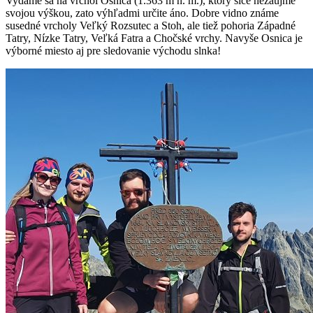
Vydáme sa na vrchol Osnica (1.363 m n. m.), ktorý síce nezaujme
svojou výškou, zato výhľadmi určite áno. Dobre vidno známe
susedné vrcholy Veľký Rozsutec a Stoh, ale tiež pohoria Západné
Tatry, Nízke Tatry, Veľká Fatra a Chočské vrchy. Navyše Osnica je
výborné miesto aj pre sledovanie východu slnka!