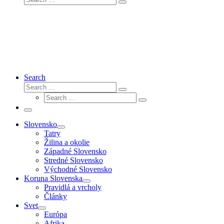
Search
…
Search
Search
Search
Search
…
Search
…
Menu
Slovensko
Tatry
Žilina a okolie
Západné Slovensko
Stredné Slovensko
Východné Slovensko
Koruna Slovenska
Pravidlá a vrcholy
Články
Svet
Európa
Afrika