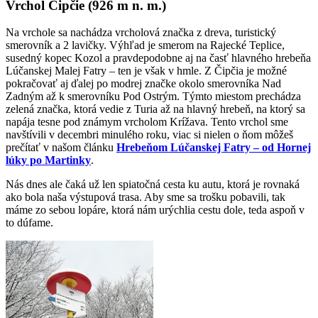
Vrchol Čipčie (926 m n. m.)
Na vrchole sa nachádza vrcholová značka z dreva, turistický
smerovník a 2 lavičky. Výhľad je smerom na Rajecké Teplice,
susedný kopec Kozol a pravdepodobne aj na časť hlavného hrebeňa
Lúčanskej Malej Fatry – ten je však v hmle. Z Čipčia je možné
pokračovať aj ďalej po modrej značke okolo smerovníka Nad
Zadným až k smerovníku Pod Ostrým. Týmto miestom prechádza
zelená značka, ktorá vedie z Turia až na hlavný hrebeň, na ktorý sa
napája tesne pod známym vrcholom Krížava. Tento vrchol sme
navštívili v decembri minulého roku, viac si nielen o ňom môžeš
prečítať v našom článku
Hrebeňom Lúčanskej Fatry – od Hornej
lúky po Martinky
.
Nás dnes ale čaká už len spiatočná cesta ku autu, ktorá je rovnaká
ako bola naša výstupová trasa. Aby sme sa trošku pobavili, tak
máme zo sebou lopáre, ktorá nám urýchlia cestu dole, teda aspoň v
to dúfame.