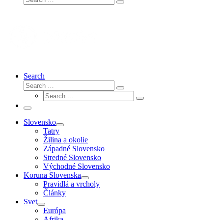
Search
…
Search
Search
Search
Search
…
Search
…
Menu
Slovensko
Tatry
Žilina a okolie
Západné Slovensko
Stredné Slovensko
Východné Slovensko
Koruna Slovenska
Pravidlá a vrcholy
Články
Svet
Európa
Afrika