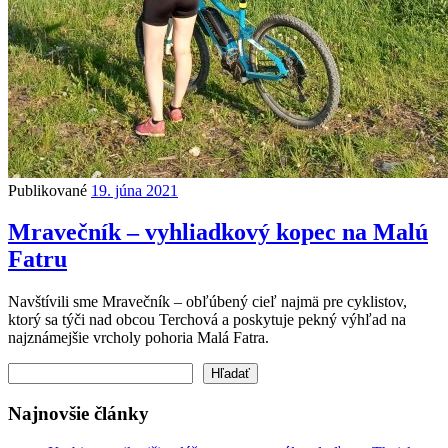
Publikované
19. júna 2021
Mravečník – vyhliadkový kopec na Malú
Fatru
Navštívili sme Mravečník – obľúbený cieľ najmä pre cyklistov,
ktorý sa týči nad obcou Terchová a poskytuje pekný výhľad na
najznámejšie vrcholy pohoria Malá Fatra.
Hľadať
Hľadať
Najnovšie články