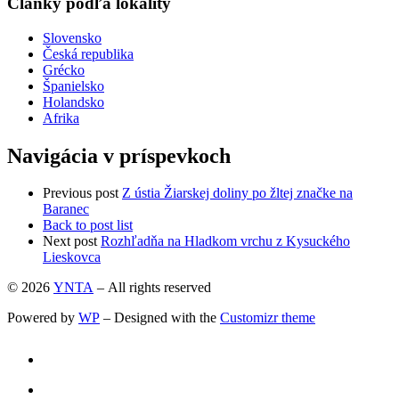
Články podľa lokality
Slovensko
Česká republika
Grécko
Španielsko
Holandsko
Afrika
Navigácia v príspevkoch
Previous post
Z ústia Žiarskej doliny po žltej značke na
Baranec
Back to post list
Next post
Rozhľadňa na Hladkom vrchu z Kysuckého
Lieskovca
© 2026
YNTA
– All rights reserved
Powered by
WP
– Designed with the
Customizr theme