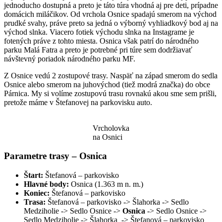
jednoducho dostupná a preto je táto túra vhodná aj pre deti, prípadne
domácich miláčikov. Od vrchola Osnice spadajú smerom na východ
prudké svahy, práve preto sa jedná o výborný vyhliadkový bod aj na
východ slnka. Viacero fotiek východu slnka na Instagrame je
fotených práve z tohto miesta. Osnica však patrí do národného
parku Malá Fatra a preto je potrebné pri túre sem dodržiavať
návštevný poriadok národného parku MF.
Z Osnice vedú 2 zostupové trasy. Naspäť na západ smerom do sedla
Osnice alebo smerom na juhovýchod (tiež modrá značka) do obce
Párnica. My si volíme zostupovú trasu rovnakú akou sme sem prišli,
pretože máme v Štefanovej na parkovisku auto.
Vrcholovka
na Osnici
Parametre trasy – Osnica
Štart:
Štefanová – parkovisko
Hlavné body:
Osnica (1.363 m n. m.)
Koniec:
Štefanová – parkovisko
Trasa:
Štefanová – parkovisko
-> Šlahorka
-> Sedlo
Medziholie
-> Sedlo Osnice
->
Osnica
-> Sedlo Osnice
->
Sedlo Medziholie
-> Šlahorka
-> Štefanová – parkovisko