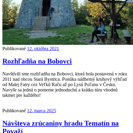
Publikované
12. októbra 2021
Rozhľadňa na Bobovci
Navštívili sme rozhľadňu na Bobovci, ktorá bola postavená v roku
2011 nad obcou Stará Bystrica. Ponúka nádherný kruhový výhľad
od Malej Fatry cez Veľkú Raču až po Lysú Poľanu v Česku.
Navyše sa jedná o pomerne jednoduchú a krátku túru vhodnú
takmer pre každého!
Publikované
12. marca 2025
Návšteva zrúcaniny hradu Tematín na
Považí