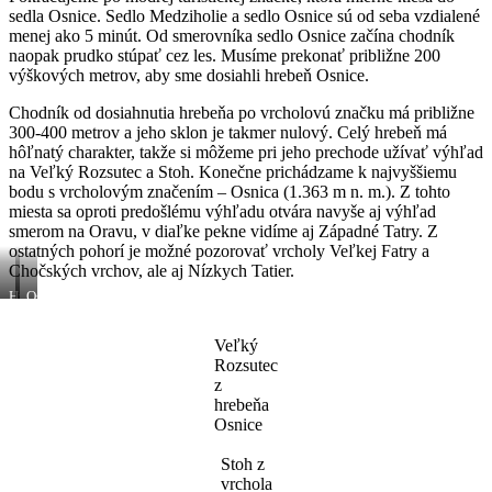
na
sedla Osnice. Sedlo Medziholie a sedlo Osnice sú od seba vzdialené
hranici
lesa
menej ako 5 minút. Od smerovníka sedlo Osnice začína chodník
naopak prudko stúpať cez les. Musíme prekonať približne 200
výškových metrov, aby sme dosiahli hrebeň Osnice.
Chodník od dosiahnutia hrebeňa po vrcholovú značku má približne
300-400 metrov a jeho sklon je takmer nulový. Celý hrebeň má
hôľnatý charakter, takže si môžeme pri jeho prechode užívať výhľad
na Veľký Rozsutec a Stoh. Konečne prichádzame k najvyššiemu
bodu s vrcholovým značením – Osnica (1.363 m n. m.). Z tohto
miesta sa oproti predošlému výhľadu otvára navyše aj výhľad
smerom na Oravu, v diaľke pekne vidíme aj Západné Tatry. Z
ostatných pohorí je možné pozorovať vrcholy Veľkej Fatry a
Chočských vrchov, ale aj Nízkych Tatier.
Hrebeň
Osnica
Osnice,
–
vzadu
vrcholové
Veľký
vidno
značenie
vrchol
Rozsutec
z
hrebeňa
Osnice
Stoh z
vrchola