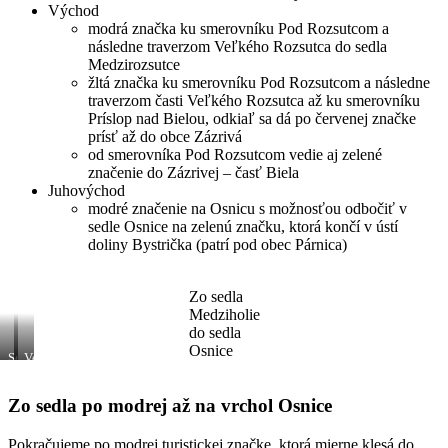
Východ
modrá značka ku smerovníku Pod Rozsutcom a
následne traverzom Veľkého Rozsutca do sedla
Medzirozsutce
žltá značka ku smerovníku Pod Rozsutcom a následne
traverzom časti Veľkého Rozsutca až ku smerovníku
Príslop nad Bielou, odkiaľ sa dá po červenej značke
prísť až do obce Zázrivá
od smerovníka Pod Rozsutcom vedie aj zelené
značenie do Zázrivej – časť Biela
Juhovýchod
modré značenie na Osnicu s možnosťou odbočiť v
sedle Osnice na zelenú značku, ktorá končí v ústí
doliny Bystrička (patrí pod obec Párnica)
Zo sedla
Medziholie
do sedla
Osnice
Sedlo
Veľký
Osnice
Rozsutec,
–
pohľad
Zo sedla po modrej až na vrchol Osnice
smerovník
sponad
sedla
Osnice
Pokračujeme po modrej turistickej značke, ktorá mierne klesá do