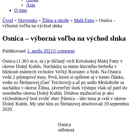
Ázia
O mne
Úvod
»
Slovensko
»
Žilina a okolie
»
Malá Fatra
»
Osnica –
výborná voľba na východ slnka
Osnica – výborná voľba na východ slnka
Publikované
1. apríla 2021
|
1 comment
Osnica (1.363 m n. m.) je lúčnatý vrch Krivánskej Malej Fatry v
okrese Dolný Kubín. Nachádza sa mimo hlavného hrebeňa v
blízkosti známych vrcholov Veľký Rozsutec a Stoh. Na Osnicu
vedú 2 prístupové trasy. Prvá, ktorú si opíšeme aj v tomto článku,
vedie zo Štefanovej (časť Terchovej) a až po sedlo Medziholie sa
nachádza v okrese Žilina, záverečný úsek výstupu však už patrí do
susedného okresu Dolný Kubín. Druhou možnosťou je ako
východiskový bod zvoliť obec Párnica – táto trasa je celá v okrese
Dolný Kubín. My sme túru zo Štefanovej absolvovali 19.septembra
2020.
Osnica
odfotená