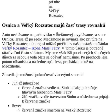
pri túre
na
Veľký
Rozsutec
Osnica a Veľký Rozsutec majú časť trasy rovnakú
Auto nechávame na parkovisku v Štefanovej a vydávame sa smer
Osnica. Trasa až po sedlo Medziholie je rovnaká ako pri túre na
Veľký Rozsutec, o ktorej si môžeš prečítať v našom staršom článku
Veľký Rozsutec – Ikona Malej Fatry
. V tomto úseku je potrebné
rátať veľmi často s blatom. My sme však išli po viacerých slnečných
dňoch za sebou a teda blata sa obávať nemusíme. Po prechode lesa,
potom rúbaniska a následne opäť lesa, prichádzame už na
Medziholie.
Zo sedla je možnosť pokračovať viacerými smermi:
Juh až juhozápad
červená značka vedie na Stoh a ďalej pokračuje
hlavným hrebeňom Malej Fatry
žltá značka vedie traverzom Stohu a následne sa pripája
k červenej značke
Sever
červená značka smerom na Veľký Rozsutec