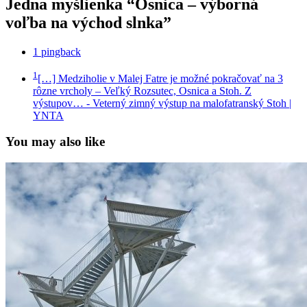
Jedna myšlienka “Osnica – výborná
voľba na východ slnka”
1 pingback
1
[…] Medziholie v Malej Fatre je možné pokračovať na 3
rôzne vrcholy – Veľký Rozsutec, Osnica a Stoh. Z
výstupov…
- Veterný zimný výstup na malofatranský Stoh |
YNTA
You may also like