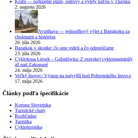
Krabi — najkrajšie pláže, ostrovy a výlety loďou v Thajsku
2. augusta 2026
Ayutthaya — jednodňový výlet z Bangkoku za
chrámami a históriou
26. júla 2026
Bangkok v skratke: čo sme videli a čo odporúčame
23. júla 2026
Cyklotrasa Liesek – Gubalówka: Z oravskej cyklomagistrály
až nad Zakopané
24. mája 2026
Veľký Inovec: Výstup na najvyšší bod Pohronského Inovca
17. mája 2026
Články podľa špecifikácie
Koruna Slovenska
Turistické chaty
Rozhľadne
Turistika
Cykloturistika